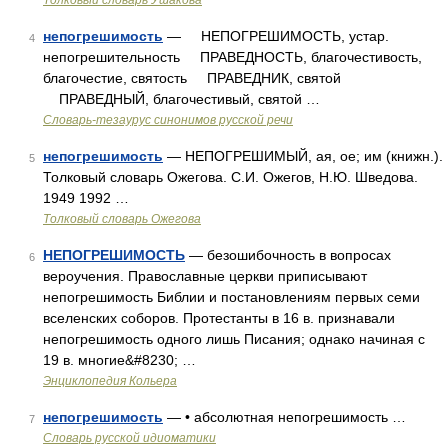
Толковый словарь Ушакова
непогрешимость
— НЕПОГРЕШИМОСТЬ, устар.
4
непогрешительность ПРАВЕДНОСТЬ, благочестивость,
благочестие, святость ПРАВЕДНИК, святой
ПРАВЕДНЫЙ, благочестивый, святой …
Словарь-тезаурус синонимов русской речи
непогрешимость
— НЕПОГРЕШИМЫЙ, ая, ое; им (книжн.).
5
Толковый словарь Ожегова. С.И. Ожегов, Н.Ю. Шведова.
1949 1992 …
Толковый словарь Ожегова
НЕПОГРЕШИМОСТЬ
— безошибочность в вопросах
6
вероучения. Православные церкви приписывают
непогрешимость Библии и постановлениям первых семи
вселенских соборов. Протестанты в 16 в. признавали
непогрешимость одного лишь Писания; однако начиная с
19 в. многие&#8230; …
Энциклопедия Кольера
непогрешимость
— • абсолютная непогрешимость …
7
Словарь русской идиоматики