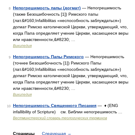
Непогрешимость папы (догмат)
— Непогрешимость
8
(также Безошибочность [1]) Римского папы
(лат.&#160;Infallibilitas «неспособность заблуждаться»)
догмат Римско католической Церкви, утверждающий, что,
когда Папа определяет учение Церкви, касающееся веры
или нравственности,&#8230; …
Википедия
Непогрешимость Папы Римского
— Непогрешимость
9
(точнее Безошибочность [1]) Римского Папы
(лат.&#160;Infallibilitas «неспособность заблуждаться»)
догмат Римско католической Церкви, утверждающий, что,
когда Папа определяет учение Церкви, касающееся веры
или нравственности,&#8230; …
Википедия
Непогрешимость Священного Писания
— ♦ (ENG
10
infallibility of Scripture) см. Библии непогрешимость …
Вестминстерский словарь теологических терминов
Страницы
Следующая
→